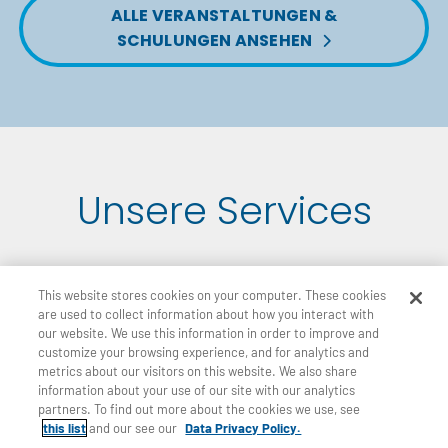
ALLE VERANSTALTUNGEN &
SCHULUNGEN ANSEHEN
Unsere Services
This website stores cookies on your computer. These cookies
are used to collect information about how you interact with
Rückversicherung
our website. We use this information in order to improve and
customize your browsing experience, and for analytics and
metrics about our visitors on this website. We also share
information about your use of our site with our analytics
partners. To find out more about the cookies we use, see
Unsere Experten bieten Ihnen speziell auf
this list
and our see our
Data Privacy Policy.
Ihre Bedürf­nisse zuge­schnit­tene Rück­