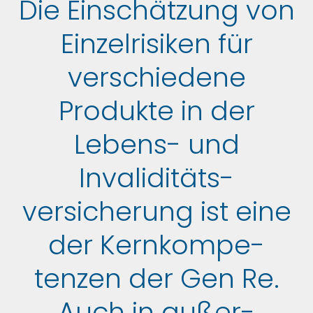
Die Einschät­zung von
Einzel­risiken für
verschie­dene
Produkte in der
Lebens- und
Invaliditäts­
versicherung ist eine
der Kern­kompe­
tenzen der Gen Re.
Auch in außer­