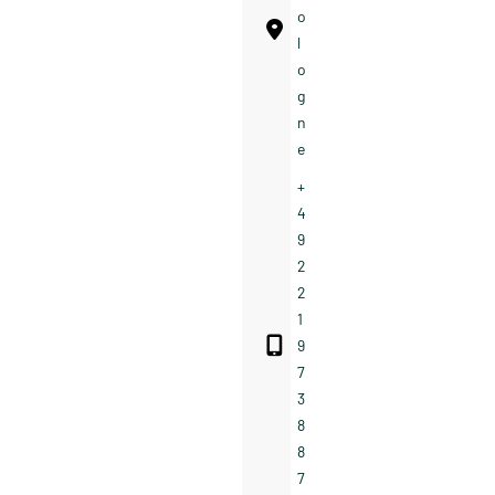
o
l
o
g
n
e
+
4
9
2
2
1
9
7
3
8
8
7